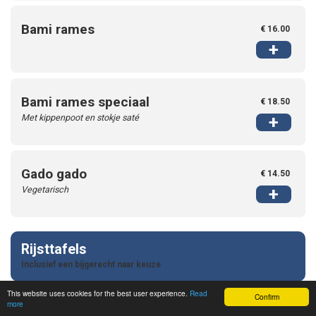
Bami rames
€ 16.00
+
Bami rames speciaal
€ 18.50
Met kippenpoot en stokje saté
+
Gado gado
€ 14.50
Vegetarisch
+
Rijsttafels
Inclusief een bijgerecht naar keuze
This website uses cookies for the best user experience.
Read
Confirm
more
Indonesische rijsttafel
€ 24.00