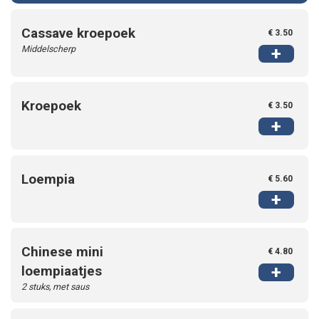
Cassave kroepoek
€ 3.50
Middelscherp
+
Kroepoek
€ 3.50
+
Loempia
€ 5.60
+
Chinese mini
€ 4.80
+
loempiaatjes
2 stuks, met saus