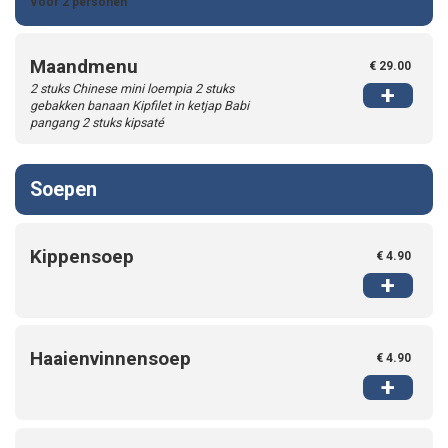
Continue
Voor 2 personen
Order
Maandmenu
€ 29.00
2 stuks Chinese mini loempia 2 stuks
+
gebakken banaan Kipfilet in ketjap Babi
pangang 2 stuks kipsaté
Soepen
Kippensoep
€ 4.90
+
Haaienvinnensoep
€ 4.90
+