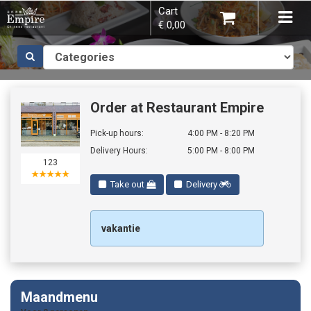
Cart
×
Tog
€ 0,00
navi
Choose order method
Order at Restaurant Empire
Pick-up hours:
4:00 PM - 8:20 PM
Delivery Hours:
5:00 PM - 8:00 PM
123
You do not have any products in your
★★★★★
Take out
Delivery
shopping basket yet.
vakantie
Subtotal:
€ 0,00
Maandmenu