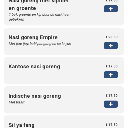
Nasi goreng met kipfilet
€ 17.30
+
en groente
1 bak, groente en kip door de nasi heen
gebakken
Nasi goreng Empire
€ 23.50
Met tjap tjoy, babi pangang en ko lo yuk
+
Kantose nasi goreng
€ 17.50
+
Indische nasi goreng
€ 17.50
Met trassi
+
Sil ya fang
€ 17.50