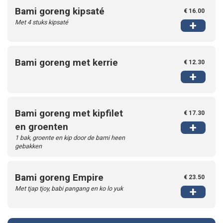
Bami goreng kipsaté
€ 16.00
Met 4 stuks kipsaté
+
Bami goreng met kerrie
€ 12.30
+
Bami goreng met kipfilet
€ 17.30
+
en groenten
1 bak, groente en kip door de bami heen
gebakken
Bami goreng Empire
€ 23.50
Met tjap tjoy, babi pangang en ko lo yuk
+