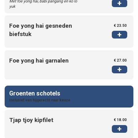
Met foe yong hai, babi pangang en ko lo
+
yuk
Foe yong hai gesneden
€ 23.50
+
biefstuk
Foe yong hai garnalen
€ 27.00
+
Groenten schotels
Inclusief een bijgerecht naar keuze
Tjap tjoy kipfilet
€ 18.00
+